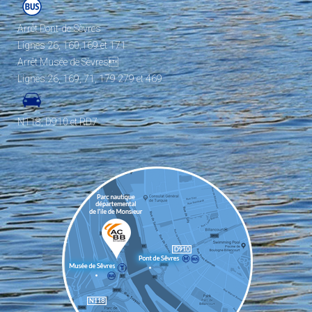
Arrêt Pont-de-Sèvres
Lignes 26, 160,169 et 171
Arrêt Musée de Sèvres
Lignes 26, 169, 71, 179 279 et 469
N118, D910 et RD7