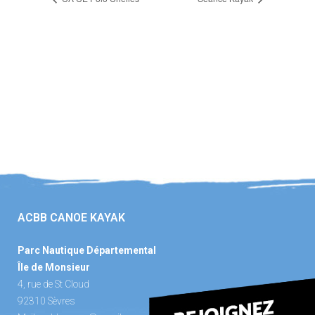
ACBB CANOE KAYAK
Parc Nautique Départemental
Île de Monsieur
4, rue de St Cloud
92310 Sèvres