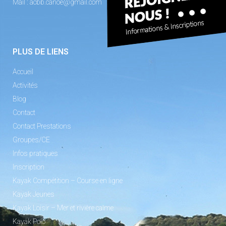
Mail :
acbb.canoe@gmail.com
PLUS DE LIENS
Accueil
Activités
Blog
Contact
Contact Prestations
Groupes/CE
Infos pratiques
Inscription
Kayak Compétition – Course en ligne
Kayak Jeunes
Kayak Loisir – Mer et rivière calme
Kayak Polo