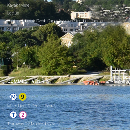
Kayak rivière
Le club
Pourquoi choisir l’Acbb Canoe-kayak et Stand Up Paddle
Stand Up Paddle
_
Météo
Vigicrues
COMMENT VENIR ?
Metro Ligne 9-Pont de Sèvres
Tramway T2-Musée de Sèvres