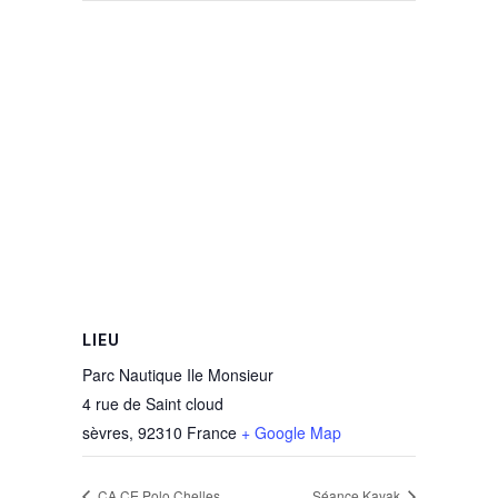
LIEU
Parc Nautique Ile Monsieur
4 rue de Saint cloud
sèvres
,
92310
France
+ Google Map
CA CE Polo Chelles
Séance Kayak