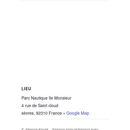
LIEU
Parc Nautique Ile Monsieur
4 rue de Saint cloud
sèvres
,
92310
France
+ Google Map
Séance Kayak
Session loisir et training avec