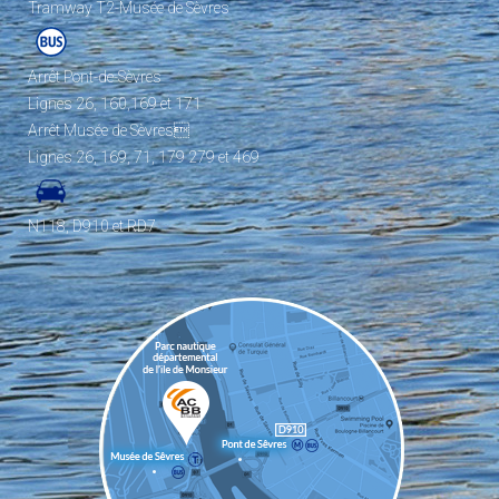
Tramway T2-Musée de Sèvres
Arrêt Pont-de-Sèvres
Lignes 26, 160,169 et 171
Arrêt Musée de Sèvres
Lignes 26, 169, 71, 179 279 et 469
N118, D910 et RD7