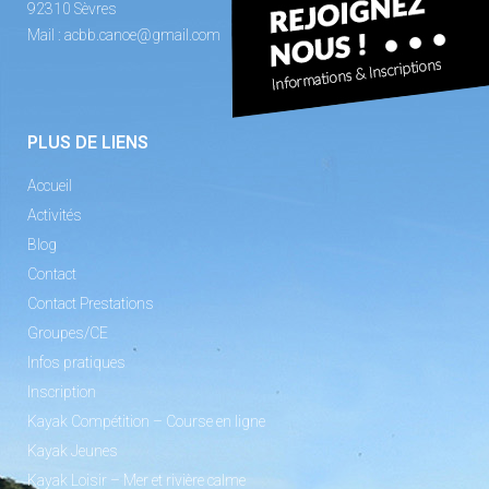
92310 Sèvres
Mail :
acbb.canoe@gmail.com
PLUS DE LIENS
Accueil
Activités
Blog
Contact
Contact Prestations
Groupes/CE
Infos pratiques
Inscription
Kayak Compétition – Course en ligne
Kayak Jeunes
Kayak Loisir – Mer et rivière calme