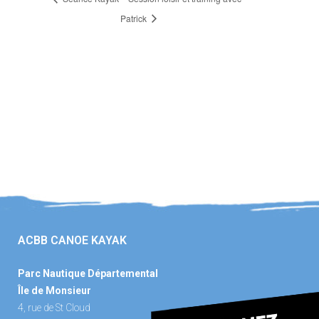
Patrick
ACBB CANOE KAYAK
Parc Nautique Départemental
Île de Monsieur
4, rue de St Cloud