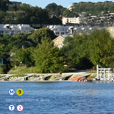
Kayak Polo
Kayak rivière
Le club
Pourquoi choisir l’Acbb Canoe-kayak et Stand Up Paddle
Stand Up Paddle
_
Météo
Vigicrues
COMMENT VENIR ?
Metro Ligne 9-Pont de Sèvres