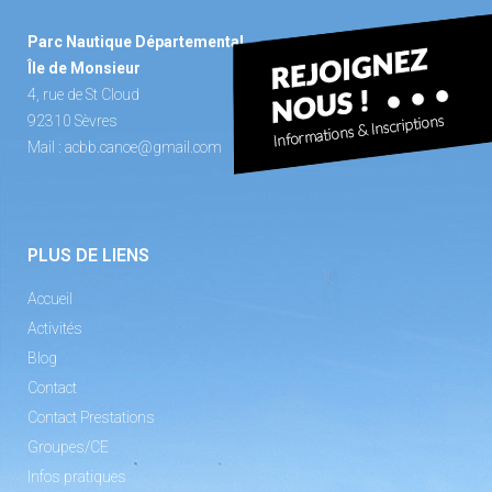
Parc Nautique Départemental
Île de Monsieur
4, rue de St Cloud
92310 Sèvres
Mail :
acbb.canoe@gmail.com
PLUS DE LIENS
Accueil
Activités
Blog
Contact
Contact Prestations
Groupes/CE
Infos pratiques