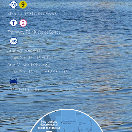
Metro Ligne 9-Pont de Sèvres
Tramway T2-Musée de Sèvres
Arrêt Pont-de-Sèvres
Lignes 26, 160,169 et 171
Arrêt Musée de Sèvres
Lignes 26, 169, 71, 179 279 et 469
N118, D910 et RD7