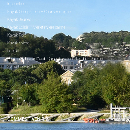
Inscription
Kayak Compétition – Course en ligne
Kayak Jeunes
Kayak Loisir – Mer et rivière calme
Kayak Polo
Kayak rivière
Le club
Pourquoi choisir l’Acbb Canoe-kayak et Stand Up Paddle
Stand Up Paddle
_
Météo
Vigicrues
COMMENT VENIR ?