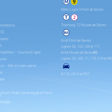
Metro Ligne 9-Pont de Sèvres
Tramway T2-Musée de Sèvres
restations
/CE
tiques
Arrêt Pont-de-Sèvres
on
Lignes 26, 160,169 et 171
mpétition – Course en ligne
Arrêt Musée de Sèvres
Lignes 26, 169, 71, 179 279 et 46
unes
sir – Mer et rivière calme
lo
N118, D910 et RD7
ière
choisir l’Acbb Canoe-kayak et Stand
e
 Paddle