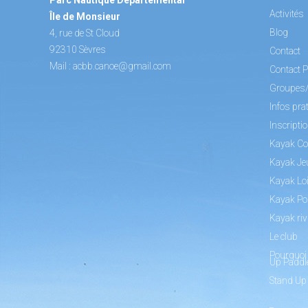
Activités
Île de Monsieur
Blog
4, rue de St Cloud
92310 Sèvres
Contact
Mail :
acbb.canoe@gmail.com
Contact P
Groupes
Infos pra
Inscripti
Kayak Co
Kayak Je
Kayak Loi
Kayak Po
Kayak riv
Le club
Pourquoi 
Up Paddl
Stand Up
_