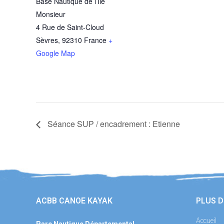
Base Nautique de l’Ile
Monsieur
4 Rue de Saint-Cloud
Sèvres
,
92310
France
+
Google Map
Séance SUP / encadrement : Etienne
ACBB CANOE KAYAK
PLUS D
Accueil
Parc Nautique Départemental