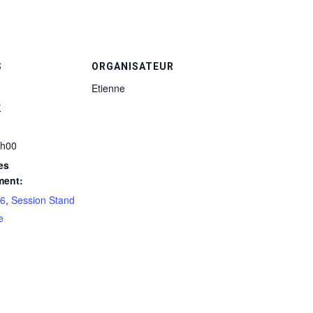
S
ORGANISATEUR
Etienne
r
1h00
es
ment:
26
,
Session Stand
e