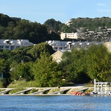
Météo
Vigicrues