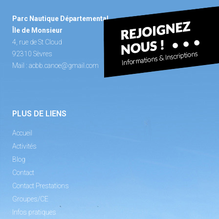
Parc Nautique Départemental
Île de Monsieur
4, rue de St Cloud
92310 Sèvres
Mail :
acbb.canoe@gmail.com
PLUS DE LIENS
Accueil
Activités
Blog
Contact
Contact Prestations
Groupes/CE
Infos pratiques