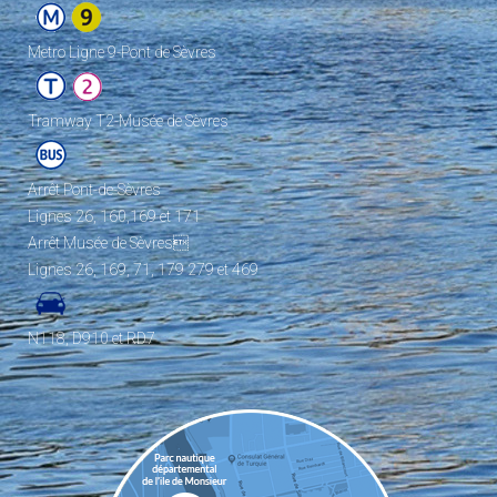
Metro Ligne 9-Pont de Sèvres
Tramway T2-Musée de Sèvres
Arrêt Pont-de-Sèvres
Lignes 26, 160,169 et 171
Arrêt Musée de Sèvres
Lignes 26, 169, 71, 179 279 et 469
N118, D910 et RD7