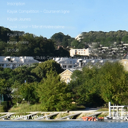
Inscription
Kayak Compétition – Course en ligne
Kayak Jeunes
Kayak Loisir – Mer et rivière calme
Kayak Polo
Kayak rivière
Le club
Pourquoi choisir l’Acbb Canoe-kayak et Stand Up Paddle
Stand Up Paddle
_
Météo
Vigicrues
COMMENT VENIR ?