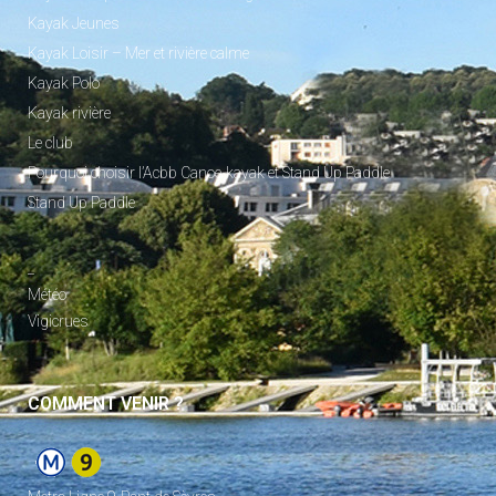
Kayak Jeunes
Kayak Loisir – Mer et rivière calme
Kayak Polo
Kayak rivière
Le club
Pourquoi choisir l’Acbb Canoe-kayak et Stand Up Paddle
Stand Up Paddle
_
Météo
Vigicrues
COMMENT VENIR ?