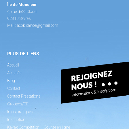
Île de Monsieur
4, rue de St Cloud
92310 Sèvres
Mail :
acbb.canoe@gmail.com
PLUS DE LIENS
Accueil
Activités
Blog
Contact
Contact Prestations
Groupes/CE
Infos pratiques
Inscription
Kayak Compétition – Course en ligne