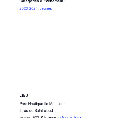
Catégories d’Évènement:
2023-2024
,
Jeunes
LIEU
Parc Nautique Ile Monsieur
4 rue de Saint cloud
sèvres
,
92310
France
+ Google Map