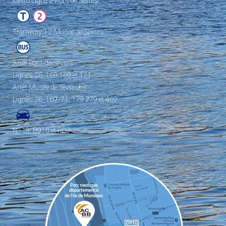
Metro Ligne 9-Pont de Sèvres
Tramway T2-Musée de Sèvres
Arrêt Pont-de-Sèvres
Lignes 26, 160,169 et 171
Arrêt Musée de Sèvres
Lignes 26, 169, 71, 179 279 et 469
N118, D910 et RD7