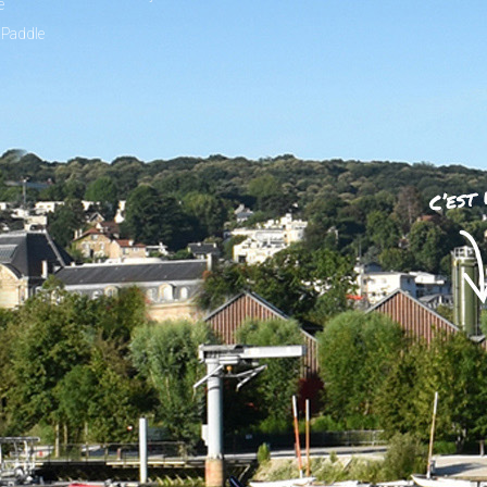
e
 Paddle