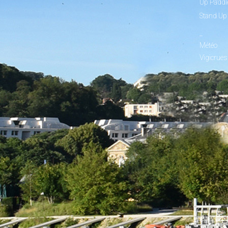
Up Paddl
Stand Up
_
Météo
Vigicrues