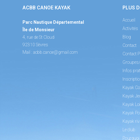
ACBB CANOE KAYAK
PLUS D
Accueil
Parc Nautique Départemental
Activités
Île de Monsieur
Blog
4, rue de St Cloud
92310 Sèvres
Contact
Mail :
acbb.canoe@gmail.com
Contact P
Groupes
Infos pra
Inscripti
Kayak Co
Kayak Je
Kayak Loi
Kayak Po
Kayak riv
Le club
Pourquoi 