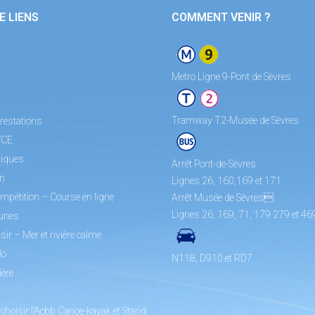
E LIENS
COMMENT VENIR ?
Metro Ligne 9-Pont de Sèvres
Tramway T2-Musée de Sèvres
restations
/CE
tiques
Arrêt Pont-de-Sèvres
on
Lignes 26, 160,169 et 171
mpétition – Course en ligne
Arrêt Musée de Sèvres
Lignes 26, 169, 71, 179 279 et 46
unes
sir – Mer et rivière calme
lo
N118, D910 et RD7
ière
choisir l’Acbb Canoe-kayak et Stand