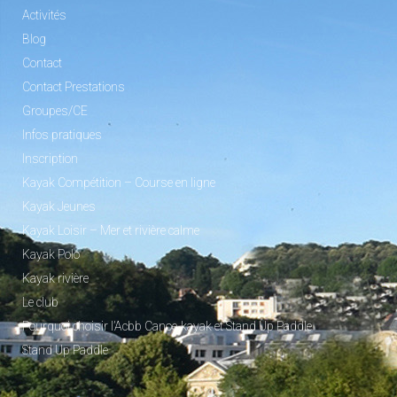
Activités
Blog
Contact
Contact Prestations
Groupes/CE
Infos pratiques
Inscription
Kayak Compétition – Course en ligne
Kayak Jeunes
Kayak Loisir – Mer et rivière calme
Kayak Polo
Kayak rivière
Le club
Pourquoi choisir l’Acbb Canoe-kayak et Stand Up Paddle
Stand Up Paddle