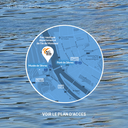
N118, D910 et RD7
VOIR LE PLAN D’ACCES