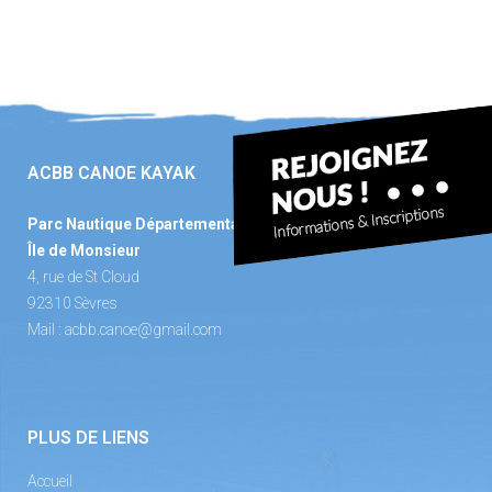
ACBB CANOE KAYAK
Parc Nautique Départemental
Île de Monsieur
4, rue de St Cloud
92310 Sèvres
Mail :
acbb.canoe@gmail.com
PLUS DE LIENS
Accueil