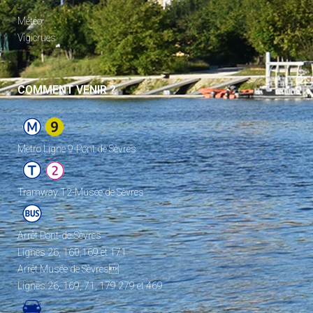
_
Météo
Vigicrues
COMMENT VENIR ?
Metro Ligne 9-Pont de Sèvres
Tramway T2-Musée de Sèvres
Arrêt Pont-de-Sèvres
Lignes 26, 160,169 et 171
Arrêt Musée de Sèvres
Lignes 26, 169, 71, 179 279 et 469