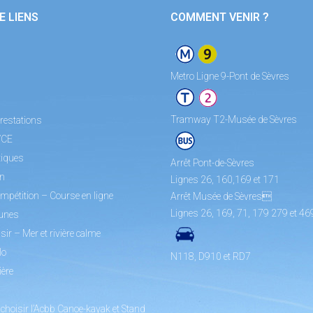
E LIENS
COMMENT VENIR ?
Metro Ligne 9-Pont de Sèvres
Tramway T2-Musée de Sèvres
restations
/CE
tiques
Arrêt Pont-de-Sèvres
on
Lignes 26, 160,169 et 171
mpétition – Course en ligne
Arrêt Musée de Sèvres
Lignes 26, 169, 71, 179 279 et 46
unes
sir – Mer et rivière calme
lo
N118, D910 et RD7
ière
choisir l’Acbb Canoe-kayak et Stand