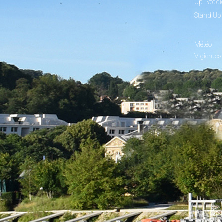
Up Paddl
Stand Up
_
Météo
Vigicrues