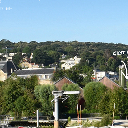
e
 Paddle