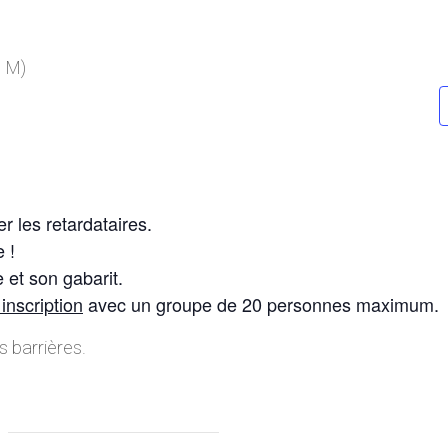
c M)
r les retardataires.
e !
 et son gabarit.
 inscription
avec un groupe de 20 personnes maximum.
s barrières.