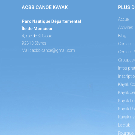
ACBB CANOE KAYAK
PLUS D
Accueil
Parc Nautique Départemental
Activités
Île de Monsieur
Blog
4, rue de St Cloud
92310 Sèvres
Contact
Mail :
acbb.canoe@gmail.com
Contact P
Groupes
Infos pra
Inscripti
Kayak Co
Kayak Je
Kayak Loi
Kayak Po
Kayak riv
Le club
Pourquoi 