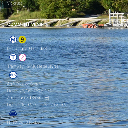
Vigicrues
COMMENT VENIR ?
Metro Ligne 9-Pont de Sèvres
Tramway T2-Musée de Sèvres
Arrêt Pont-de-Sèvres
Lignes 26, 160,169 et 171
Arrêt Musée de Sèvres
Lignes 26, 169, 71, 179 279 et 469
N118, D910 et RD7