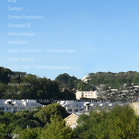
Blog
Contact
Contact Prestations
Groupes/CE
Infos pratiques
Inscription
Kayak Compétition – Course en ligne
Kayak Jeunes
Kayak Loisir – Mer et rivière calme
Kayak Polo
Kayak rivière
Le club
Pourquoi choisir l’Acbb Canoe-kayak et Stand Up Paddle
Stand Up Paddle
_
Météo