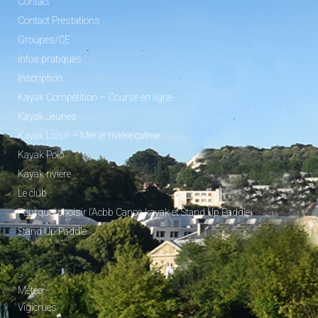
Contact
Contact Prestations
Groupes/CE
Infos pratiques
Inscription
Kayak Compétition – Course en ligne
Kayak Jeunes
Kayak Loisir – Mer et rivière calme
Kayak Polo
Kayak rivière
Le club
Pourquoi choisir l’Acbb Canoe-kayak et Stand Up Paddle
Stand Up Paddle
_
Météo
Vigicrues