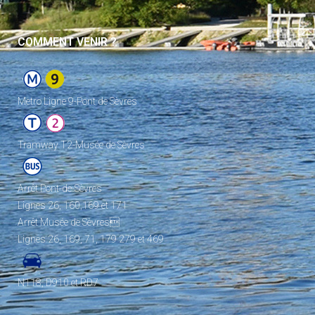
COMMENT VENIR ?
Metro Ligne 9-Pont de Sèvres
Tramway T2-Musée de Sèvres
Arrêt Pont-de-Sèvres
Lignes 26, 160,169 et 171
Arrêt Musée de Sèvres
Lignes 26, 169, 71, 179 279 et 469
N118, D910 et RD7