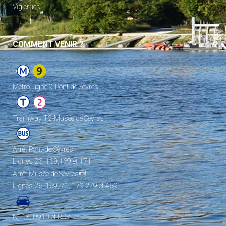
Vigicrues
COMMENT VENIR ?
Metro Ligne 9-Pont de Sèvres
Tramway T2-Musée de Sèvres
Arrêt Pont-de-Sèvres
Lignes 26, 160,169 et 171
Arrêt Musée de Sèvres
Lignes 26, 169, 71, 179 279 et 469
N118, D910 et RD7