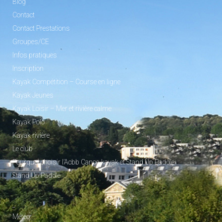
Blog
Contact
Contact Prestations
Groupes/CE
Infos pratiques
Inscription
Kayak Compétition – Course en ligne
Kayak Jeunes
Kayak Loisir – Mer et rivière calme
Kayak Polo
Kayak rivière
Le club
Pourquoi choisir l’Acbb Canoe-kayak et Stand Up Paddle
Stand Up Paddle
_
Météo