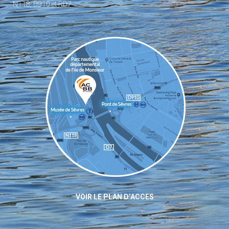
N118, D910 et RD7
VOIR LE PLAN D’ACCES