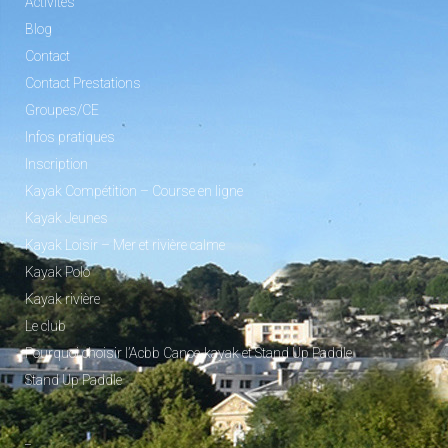
Activités
Blog
Contact
Contact Prestations
Groupes/CE
Infos pratiques
Inscription
Kayak Compétition – Course en ligne
Kayak Jeunes
Kayak Loisir – Mer et rivière calme
Kayak Polo
Kayak rivière
Le club
Pourquoi choisir l’Acbb Canoe-kayak et Stand Up Paddle
Stand Up Paddle
_