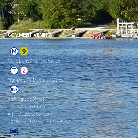
Météo
Vigicrues
COMMENT VENIR ?
Metro Ligne 9-Pont de Sèvres
Tramway T2-Musée de Sèvres
Arrêt Pont-de-Sèvres
Lignes 26, 160,169 et 171
Arrêt Musée de Sèvres
Lignes 26, 169, 71, 179 279 et 469