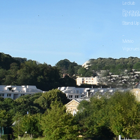
Le club
Pourquoi 
Up Paddl
Stand Up
_
Météo
Vigicrues