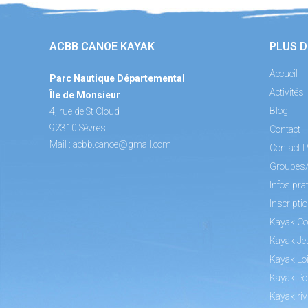
ACBB CANOE KAYAK
PLUS D
Accueil
Parc Nautique Départemental
Activités
Île de Monsieur
Blog
4, rue de St Cloud
92310 Sèvres
Contact
Mail :
acbb.canoe@gmail.com
Contact P
Groupes
Infos pra
Inscripti
Kayak Co
Kayak Je
Kayak Loi
Kayak Po
Kayak riv