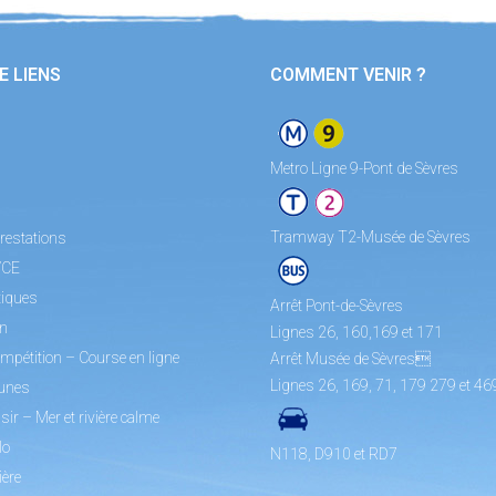
E LIENS
COMMENT VENIR ?
Metro Ligne 9-Pont de Sèvres
Tramway T2-Musée de Sèvres
restations
/CE
tiques
Arrêt Pont-de-Sèvres
on
Lignes 26, 160,169 et 171
mpétition – Course en ligne
Arrêt Musée de Sèvres
Lignes 26, 169, 71, 179 279 et 46
unes
sir – Mer et rivière calme
lo
N118, D910 et RD7
ière