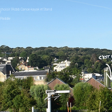
choisir l’Acbb Canoe-kayak et Stand
e
 Paddle