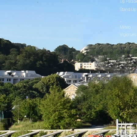
Up Paddl
Stand Up
_
Météo
Vigicrues