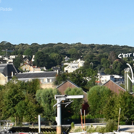
e
 Paddle