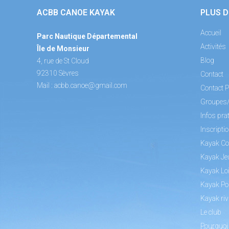
ACBB CANOE KAYAK
PLUS D
Accueil
Parc Nautique Départemental
Activités
Île de Monsieur
Blog
4, rue de St Cloud
92310 Sèvres
Contact
Mail :
acbb.canoe@gmail.com
Contact P
Groupes
Infos pra
Inscripti
Kayak Co
Kayak Je
Kayak Loi
Kayak Po
Kayak riv
Le club
Pourquoi 