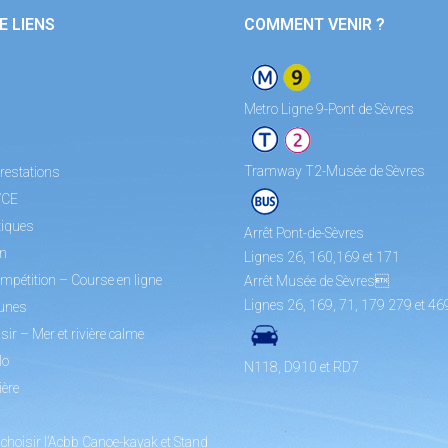
E LIENS
COMMENT VENIR ?
Metro Ligne 9-Pont de Sèvres
Tramway T2-Musée de Sèvres
restations
/CE
tiques
Arrêt Pont-de-Sèvres
on
Lignes 26, 160,169 et 171
mpétition – Course en ligne
Arrêt Musée de Sèvres
Lignes 26, 169, 71, 179 279 et 46
unes
sir – Mer et rivière calme
lo
N118, D910 et RD7
ière
choisir l’Acbb Canoe-kayak et Stand