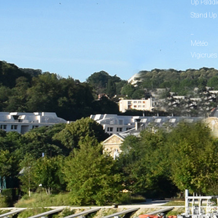
Up Paddl
Stand Up
_
Météo
Vigicrues