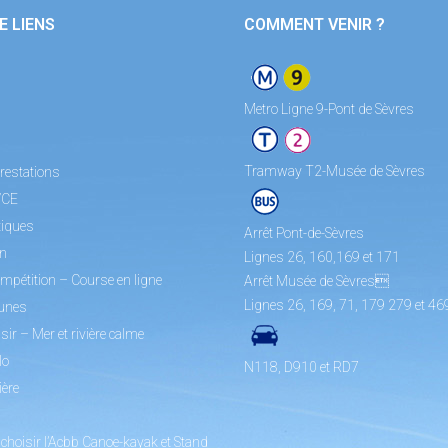
E LIENS
COMMENT VENIR ?
Metro Ligne 9-Pont de Sèvres
Tramway T2-Musée de Sèvres
restations
/CE
tiques
Arrêt Pont-de-Sèvres
on
Lignes 26, 160,169 et 171
mpétition – Course en ligne
Arrêt Musée de Sèvres
Lignes 26, 169, 71, 179 279 et 46
unes
sir – Mer et rivière calme
lo
N118, D910 et RD7
ière
choisir l’Acbb Canoe-kayak et Stand