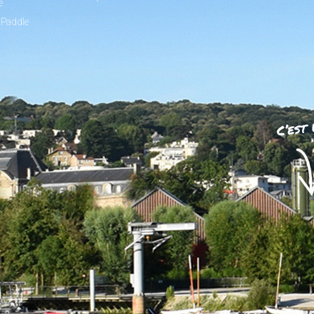
e
 Paddle