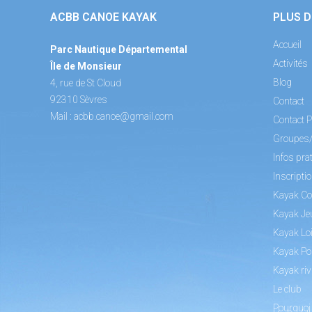
ACBB CANOE KAYAK
PLUS D
Accueil
Parc Nautique Départemental
Activités
Île de Monsieur
Blog
4, rue de St Cloud
92310 Sèvres
Contact
Mail :
acbb.canoe@gmail.com
Contact P
Groupes
Infos pra
Inscripti
Kayak Co
Kayak Je
Kayak Loi
Kayak Po
Kayak riv
Le club
Pourquoi 