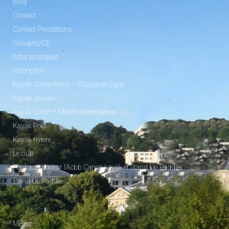
Blog
Contact
Contact Prestations
Groupes/CE
Infos pratiques
Inscription
Kayak Compétition – Course en ligne
Kayak Jeunes
Kayak Loisir – Mer et rivière calme
Kayak Polo
Kayak rivière
Le club
Pourquoi choisir l’Acbb Canoe-kayak et Stand Up Paddle
Stand Up Paddle
_
Météo