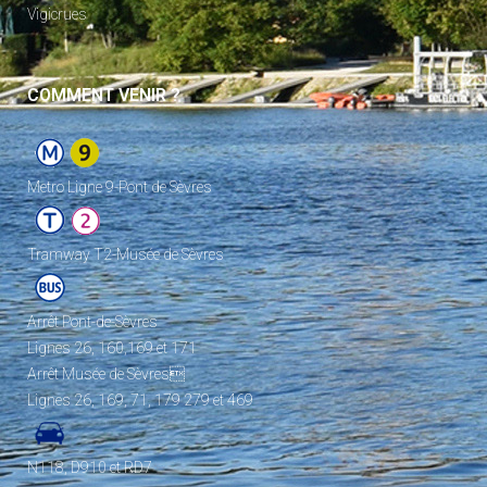
Vigicrues
COMMENT VENIR ?
Metro Ligne 9-Pont de Sèvres
Tramway T2-Musée de Sèvres
Arrêt Pont-de-Sèvres
Lignes 26, 160,169 et 171
Arrêt Musée de Sèvres
Lignes 26, 169, 71, 179 279 et 469
N118, D910 et RD7