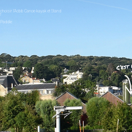
choisir l’Acbb Canoe-kayak et Stand
e
 Paddle