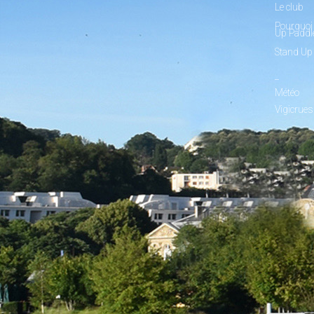
Le club
Pourquoi 
Up Paddl
Stand Up
_
Météo
Vigicrues