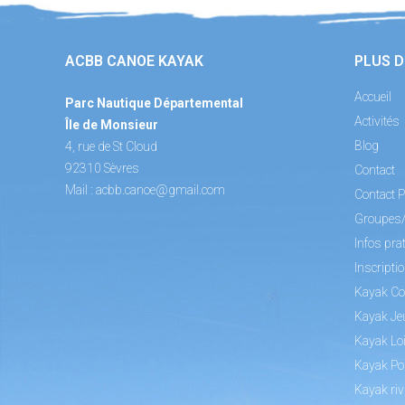
ACBB CANOE KAYAK
PLUS D
Accueil
Parc Nautique Départemental
Activités
Île de Monsieur
Blog
4, rue de St Cloud
92310 Sèvres
Contact
Mail :
acbb.canoe@gmail.com
Contact P
Groupes
Infos pra
Inscripti
Kayak Co
Kayak Je
Kayak Loi
Kayak Po
Kayak riv