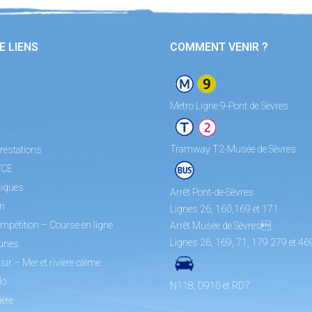
E LIENS
COMMENT VENIR ?
Metro Ligne 9-Pont de Sèvres
Tramway T2-Musée de Sèvres
restations
/CE
tiques
Arrêt Pont-de-Sèvres
on
Lignes 26, 160,169 et 171
mpétition – Course en ligne
Arrêt Musée de Sèvres
Lignes 26, 169, 71, 179 279 et 46
unes
sir – Mer et rivière calme
lo
N118, D910 et RD7
ière