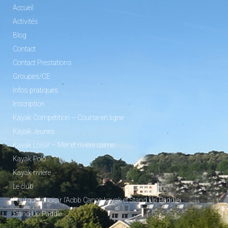
Accueil
Activités
Blog
Contact
Contact Prestations
Groupes/CE
Infos pratiques
Inscription
Kayak Compétition – Course en ligne
Kayak Jeunes
Kayak Loisir – Mer et rivière calme
Kayak Polo
Kayak rivière
Le club
Pourquoi choisir l’Acbb Canoe-kayak et Stand Up Paddle
Stand Up Paddle