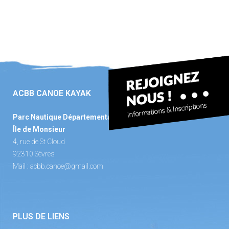
ACBB CANOE KAYAK
Parc Nautique Départemental
Île de Monsieur
4, rue de St Cloud
92310 Sèvres
Mail :
acbb.canoe@gmail.com
PLUS DE LIENS