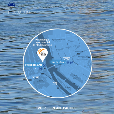
N118, D910 et RD7
VOIR LE PLAN D’ACCES