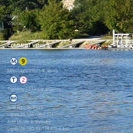
_
Météo
Vigicrues
COMMENT VENIR ?
Metro Ligne 9-Pont de Sèvres
Tramway T2-Musée de Sèvres
Arrêt Pont-de-Sèvres
Lignes 26, 160,169 et 171
Arrêt Musée de Sèvres
Lignes 26, 169, 71, 179 279 et 469