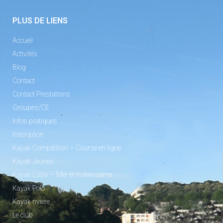
PLUS DE LIENS
Accueil
Activités
Blog
Contact
Contact Prestations
Groupes/CE
Infos pratiques
Inscription
Kayak Compétition – Course en ligne
Kayak Jeunes
Kayak Loisir – Mer et rivière calme
Kayak Polo
Kayak rivière
Le club