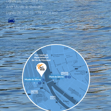
Lignes 26, 160,169 et 171
Arrêt Musée de Sèvres
Lignes 26, 169, 71, 179 279 et 469
N118, D910 et RD7