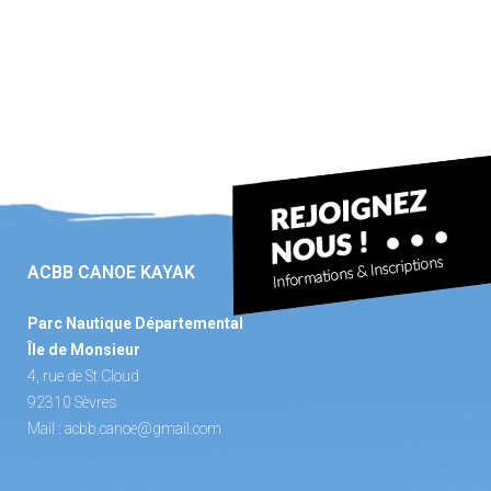
ACBB CANOE KAYAK
Parc Nautique Départemental
Île de Monsieur
4, rue de St Cloud
92310 Sèvres
Mail :
acbb.canoe@gmail.com