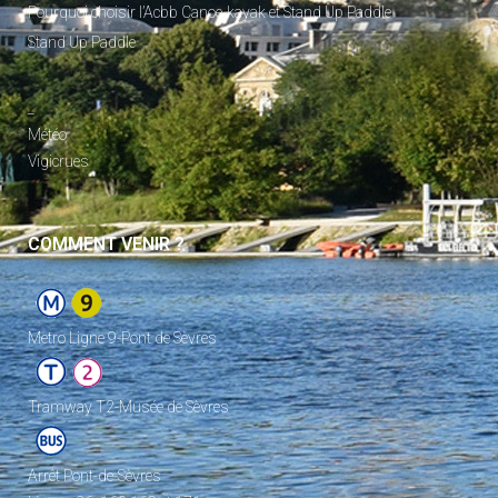
Pourquoi choisir l’Acbb Canoe-kayak et Stand Up Paddle
Stand Up Paddle
_
Météo
Vigicrues
COMMENT VENIR ?
Metro Ligne 9-Pont de Sèvres
Tramway T2-Musée de Sèvres
Arrêt Pont-de-Sèvres