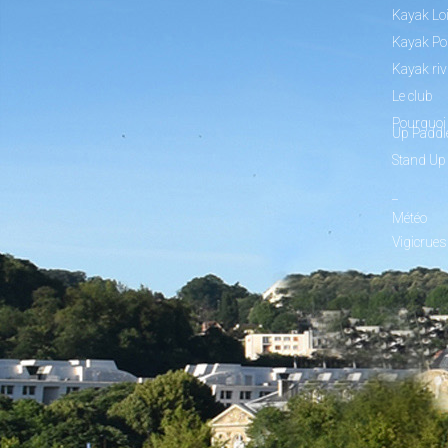
Kayak Loi
Kayak Po
Kayak riv
Le club
Pourquoi 
Up Paddl
Stand Up
_
Météo
Vigicrues