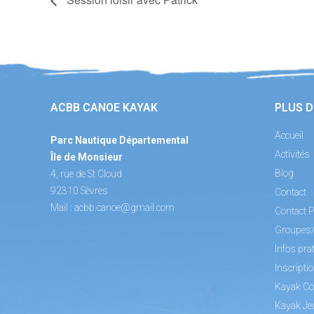
ACBB CANOE KAYAK
PLUS D
Accueil
Parc Nautique Départemental
Activités
Île de Monsieur
Blog
4, rue de St Cloud
92310 Sèvres
Contact
Mail :
acbb.canoe@gmail.com
Contact P
Groupes
Infos pra
Inscripti
Kayak Co
Kayak Je