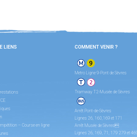
E LIENS
COMMENT VENIR ?
Metro Ligne 9-Pont de Sèvres
Tramway T2-Musée de Sèvres
restations
/CE
tiques
Arrêt Pont-de-Sèvres
on
Lignes 26, 160,169 et 171
mpétition – Course en ligne
Arrêt Musée de Sèvres
Lignes 26, 169, 71, 179 279 et 46
unes