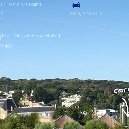
sir – Mer et rivière calme
lo
N118, D910 et RD7
ière
choisir l’Acbb Canoe-kayak et Stand
e
 Paddle