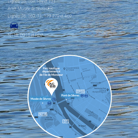
Lignes 26, 160,169 et 171
Arrêt Musée de Sèvres
Lignes 26, 169, 71, 179 279 et 469
N118, D910 et RD7