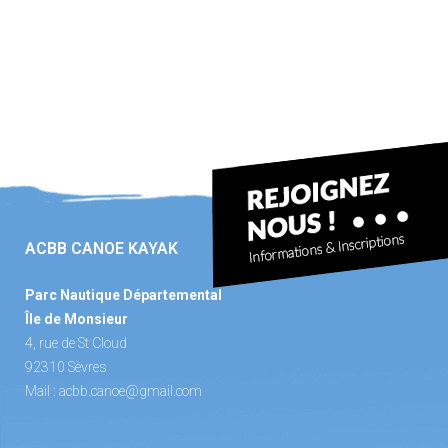
ACBB CANOE KAYAK
Parc Nautique Départemental
Île de Monsieur
4, rue de St Cloud
92310 Sèvres
Mail :
acbb.canoe@gmail.com