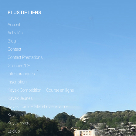
PLUS DE LIENS
Accueil
Activités
Blog
Contact
Contact Prestations
Groupes/CE
Infos pratiques
Inscription
Kayak Compétition – Course en ligne
Kayak Jeunes
Kayak Loisir – Mer et rivière calme
Kayak Polo
Kayak rivière
Le club