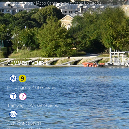
Pourquoi choisir l’Acbb Canoe-kayak et Stand Up Paddle
Stand Up Paddle
_
Météo
Vigicrues
COMMENT VENIR ?
Metro Ligne 9-Pont de Sèvres
Tramway T2-Musée de Sèvres
Arrêt Pont-de-Sèvres