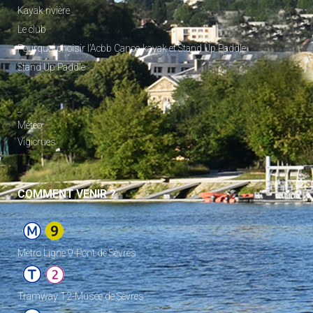
Kayak rivière
Le club
Pourquoi choisir l’Acbb Canoe-kayak et Stand Up Paddle
Stand Up Paddle
_
Météo
Vigicrues
COMMENT VENIR ?
Metro Ligne 9-Pont de Sèvres
Tramway T2-Musée de Sèvres