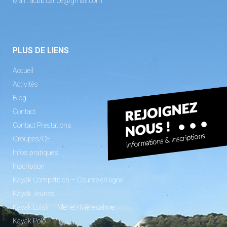
Mail :
acbb.canoe@gmail.com
PLUS DE LIENS
Accueil
Activités
Blog
Contact
Contact Prestations
Groupes/CE
Infos pratiques
Inscription
Kayak Compétition – Course en ligne
Kayak Jeunes
Kayak Loisir – Mer et rivière calme
Kayak Polo