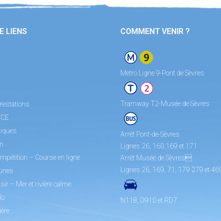
E LIENS
COMMENT VENIR ?
Metro Ligne 9-Pont de Sèvres
Tramway T2-Musée de Sèvres
restations
/CE
tiques
Arrêt Pont-de-Sèvres
on
Lignes 26, 160,169 et 171
mpétition – Course en ligne
Arrêt Musée de Sèvres
Lignes 26, 169, 71, 179 279 et 46
unes
sir – Mer et rivière calme
lo
N118, D910 et RD7
ière