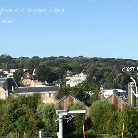
choisir l’Acbb Canoe-kayak et Stand
e
 Paddle