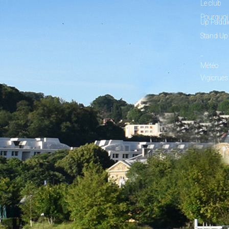
Le club
Pourquoi 
Up Paddl
Stand Up
_
Météo
Vigicrues