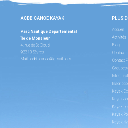
ACBB CANOE KAYAK
PLUS D
Accueil
Parc Nautique Départemental
Activités
Île de Monsieur
Blog
4, rue de St Cloud
92310 Sèvres
Contact
Mail :
acbb.canoe@gmail.com
Contact P
Groupes
Infos pra
Inscripti
Kayak Co
Kayak Je
Kayak Loi
Kayak Po
Kayak riv