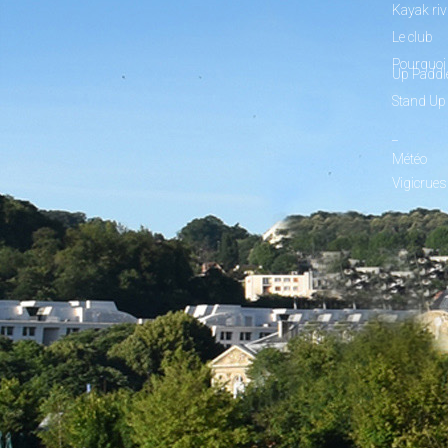
Kayak riv
Le club
Pourquoi 
Up Paddl
Stand Up
_
Météo
Vigicrues