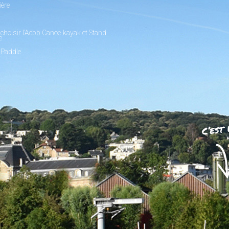
ière
choisir l’Acbb Canoe-kayak et Stand
e
 Paddle