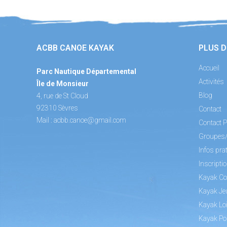
ACBB CANOE KAYAK
PLUS D
Accueil
Parc Nautique Départemental
Activités
Île de Monsieur
Blog
4, rue de St Cloud
92310 Sèvres
Contact
Mail :
acbb.canoe@gmail.com
Contact P
Groupes
Infos pra
Inscripti
Kayak Co
Kayak Je
Kayak Loi
Kayak Po