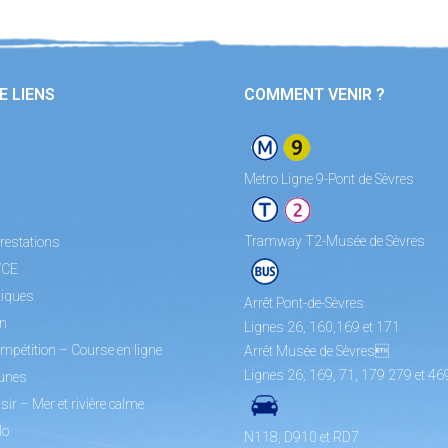
E LIENS
COMMENT VENIR ?
Metro Ligne 9-Pont de Sèvres
Tramway T2-Musée de Sèvres
restations
/CE
tiques
Arrêt Pont-de-Sèvres
on
Lignes 26, 160,169 et 171
mpétition – Course en ligne
Arrêt Musée de Sèvres
Lignes 26, 169, 71, 179 279 et 46
unes
sir – Mer et rivière calme
lo
N118, D910 et RD7