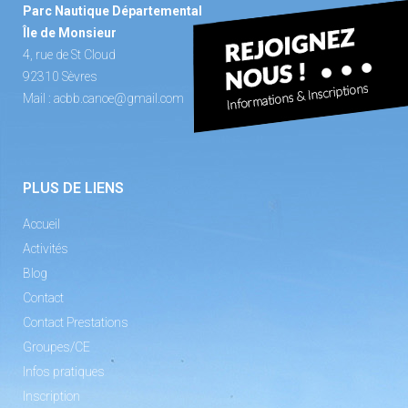
Parc Nautique Départemental
Île de Monsieur
4, rue de St Cloud
92310 Sèvres
Mail :
acbb.canoe@gmail.com
PLUS DE LIENS
Accueil
Activités
Blog
Contact
Contact Prestations
Groupes/CE
Infos pratiques
Inscription