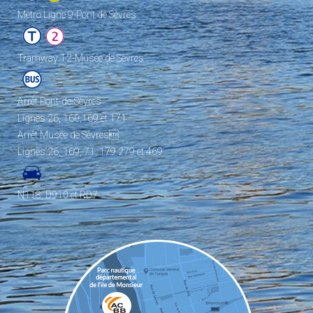
Metro Ligne 9-Pont de Sèvres
Tramway T2-Musée de Sèvres
Arrêt Pont-de-Sèvres
Lignes 26, 160,169 et 171
Arrêt Musée de Sèvres
Lignes 26, 169, 71, 179 279 et 469
N118, D910 et RD7