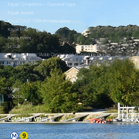
Kayak Compétition – Course en ligne
Kayak Jeunes
Kayak Loisir – Mer et rivière calme
Kayak Polo
Kayak rivière
Le club
Pourquoi choisir l’Acbb Canoe-kayak et Stand Up Paddle
Stand Up Paddle
_
Météo
Vigicrues
COMMENT VENIR ?