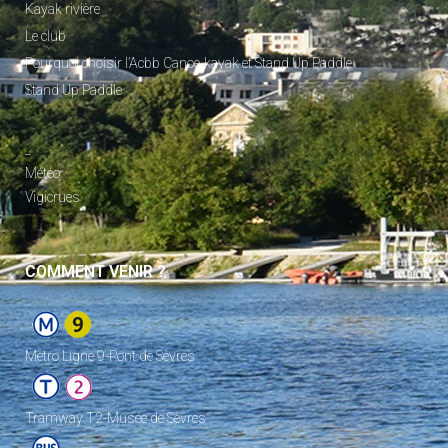
Kayak rivière
Le club
Pourquoi choisir l’Acbb Canoe-kayak et Stand Up Paddle
Stand Up Paddle
_
Météo
Vigicrues
COMMENT VENIR ?
Metro Ligne 9-Pont de Sèvres
Tramway T2-Musée de Sèvres