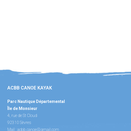
ACBB CANOE KAYAK
Parc Nautique Départemental
Île de Monsieur
4, rue de St Cloud
92310 Sèvres
Mail :
acbb.canoe@gmail.com