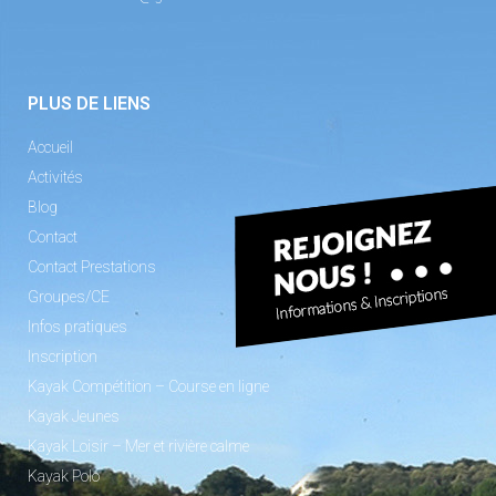
PLUS DE LIENS
Accueil
Activités
Blog
Contact
Contact Prestations
Groupes/CE
Infos pratiques
Inscription
Kayak Compétition – Course en ligne
Kayak Jeunes
Kayak Loisir – Mer et rivière calme
Kayak Polo