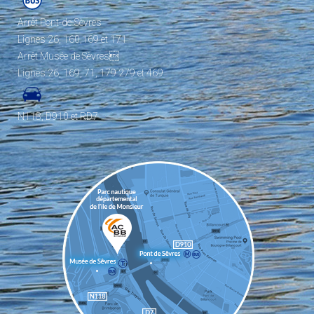
Arrêt Pont-de-Sèvres
Lignes 26, 160,169 et 171
Arrêt Musée de Sèvres
Lignes 26, 169, 71, 179 279 et 469
N118, D910 et RD7