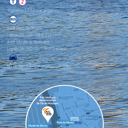
Tramway T2-Musée de Sèvres
Arrêt Pont-de-Sèvres
Lignes 26, 160,169 et 171
Arrêt Musée de Sèvres
Lignes 26, 169, 71, 179 279 et 469
N118, D910 et RD7