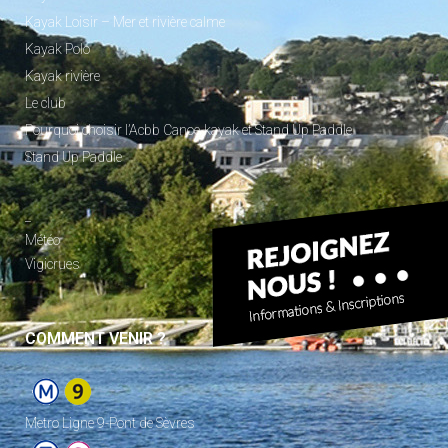
Kayak Loisir – Mer et rivière calme
Kayak Polo
Kayak rivière
Le club
Pourquoi choisir l’Acbb Canoe-kayak et Stand Up Paddle
Stand Up Paddle
_
Météo
Vigicrues
COMMENT VENIR ?
Metro Ligne 9-Pont de Sèvres