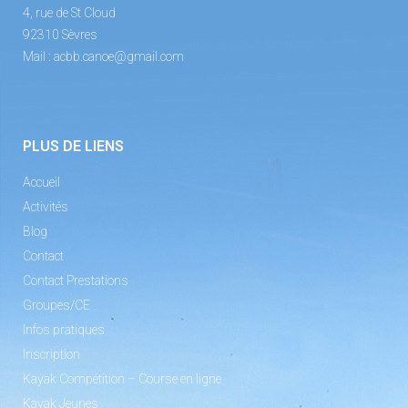
4, rue de St Cloud
92310 Sèvres
Mail :
acbb.canoe@gmail.com
PLUS DE LIENS
Accueil
Activités
Blog
Contact
Contact Prestations
Groupes/CE
Infos pratiques
Inscription
Kayak Compétition – Course en ligne
Kayak Jeunes