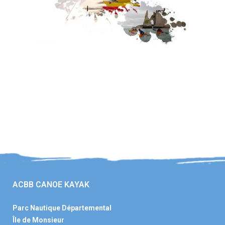
ACBB CANOE KAYAK
Parc Nautique Départemental
Île de Monsieur