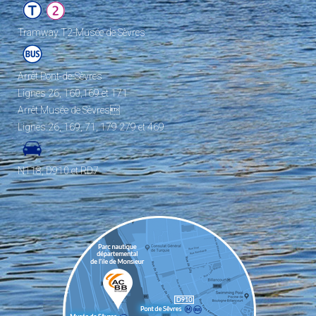
Tramway T2-Musée de Sèvres
Arrêt Pont-de-Sèvres
Lignes 26, 160,169 et 171
Arrêt Musée de Sèvres
Lignes 26, 169, 71, 179 279 et 469
N118, D910 et RD7