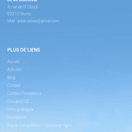
4, rue de St Cloud
92310 Sèvres
Mail :
acbb.canoe@gmail.com
PLUS DE LIENS
Accueil
Activités
Blog
Contact
Contact Prestations
Groupes/CE
Infos pratiques
Inscription
Kayak Compétition – Course en ligne