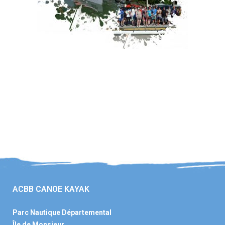
ACBB CANOE KAYAK
Parc Nautique Départemental
Île de Monsieur