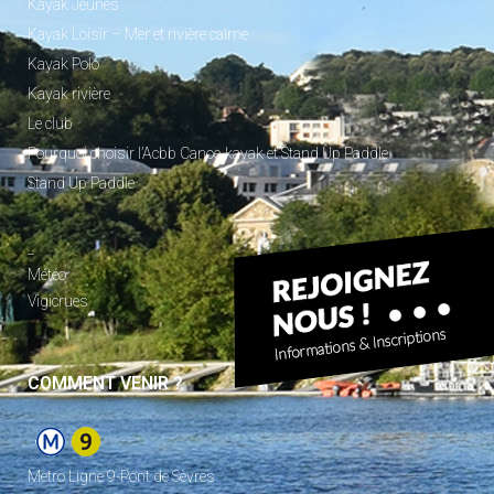
Kayak Jeunes
Kayak Loisir – Mer et rivière calme
Kayak Polo
Kayak rivière
Le club
Pourquoi choisir l’Acbb Canoe-kayak et Stand Up Paddle
Stand Up Paddle
_
Météo
Vigicrues
COMMENT VENIR ?
Metro Ligne 9-Pont de Sèvres