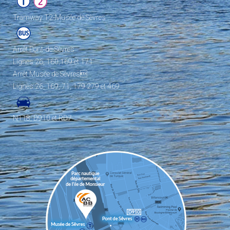
Tramway T2-Musée de Sèvres
Arrêt Pont-de-Sèvres
Lignes 26, 160,169 et 171
Arrêt Musée de Sèvres
Lignes 26, 169, 71, 179 279 et 469
N118, D910 et RD7