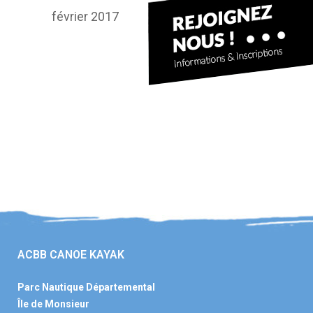
février 2017
ACBB CANOE KAYAK
Parc Nautique Départemental
Île de Monsieur