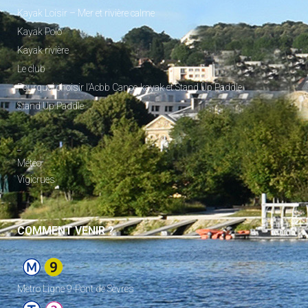
Kayak Loisir – Mer et rivière calme
Kayak Polo
Kayak rivière
Le club
Pourquoi choisir l’Acbb Canoe-kayak et Stand Up Paddle
Stand Up Paddle
_
Météo
Vigicrues
COMMENT VENIR ?
Metro Ligne 9-Pont de Sèvres