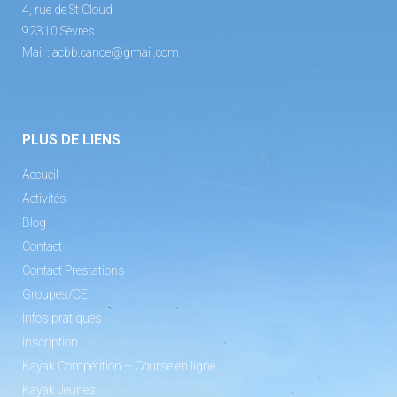
4, rue de St Cloud
92310 Sèvres
Mail :
acbb.canoe@gmail.com
PLUS DE LIENS
Accueil
Activités
Blog
Contact
Contact Prestations
Groupes/CE
Infos pratiques
Inscription
Kayak Compétition – Course en ligne
Kayak Jeunes