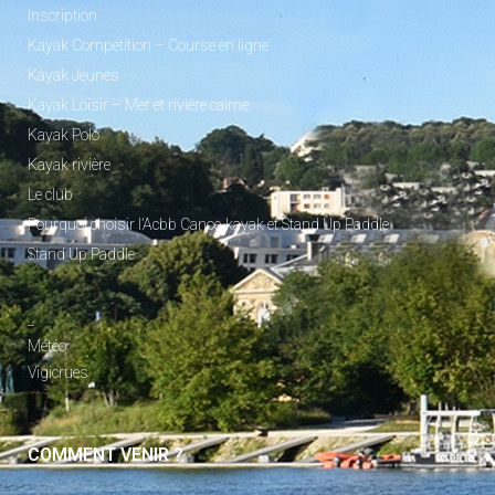
Inscription
Kayak Compétition – Course en ligne
Kayak Jeunes
Kayak Loisir – Mer et rivière calme
Kayak Polo
Kayak rivière
Le club
Pourquoi choisir l’Acbb Canoe-kayak et Stand Up Paddle
Stand Up Paddle
_
Météo
Vigicrues
COMMENT VENIR ?