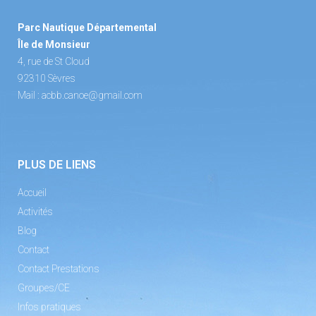
Parc Nautique Départemental
Île de Monsieur
4, rue de St Cloud
92310 Sèvres
Mail :
acbb.canoe@gmail.com
PLUS DE LIENS
Accueil
Activités
Blog
Contact
Contact Prestations
Groupes/CE
Infos pratiques