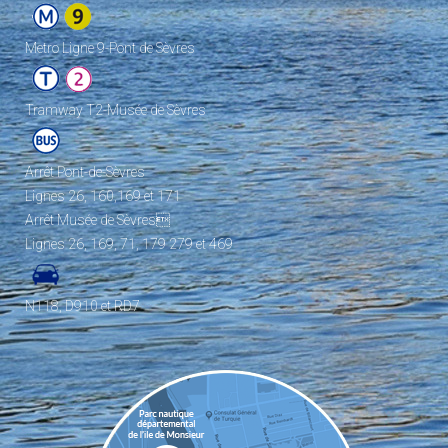
Metro Ligne 9-Pont de Sèvres
Tramway T2-Musée de Sèvres
Arrêt Pont-de-Sèvres
Lignes 26, 160,169 et 171
Arrêt Musée de Sèvres
Lignes 26, 169, 71, 179 279 et 469
N118, D910 et RD7