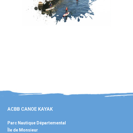
ACBB CANOE KAYAK
Parc Nautique Départemental
Île de Monsieur