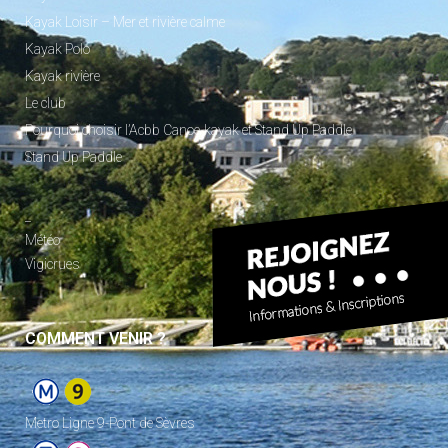
Kayak Loisir – Mer et rivière calme
Kayak Polo
Kayak rivière
Le club
Pourquoi choisir l’Acbb Canoe-kayak et Stand Up Paddle
Stand Up Paddle
_
Météo
Vigicrues
COMMENT VENIR ?
Metro Ligne 9-Pont de Sèvres