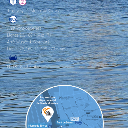
Tramway T2-Musée de Sèvres
Arrêt Pont-de-Sèvres
Lignes 26, 160,169 et 171
Arrêt Musée de Sèvres
Lignes 26, 169, 71, 179 279 et 469
N118, D910 et RD7