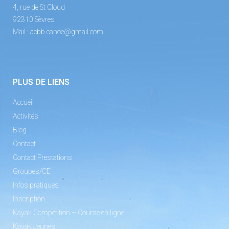
4, rue de St Cloud
92310 Sèvres
Mail :
acbb.canoe@gmail.com
PLUS DE LIENS
Accueil
Activités
Blog
Contact
Contact Prestations
Groupes/CE
Infos pratiques
Inscription
Kayak Compétition – Course en ligne
Kayak Jeunes