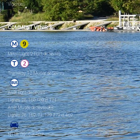
Vigicrues
COMMENT VENIR ?
Metro Ligne 9-Pont de Sèvres
Tramway T2-Musée de Sèvres
Arrêt Pont-de-Sèvres
Lignes 26, 160,169 et 171
Arrêt Musée de Sèvres
Lignes 26, 169, 71, 179 279 et 469
N118, D910 et RD7