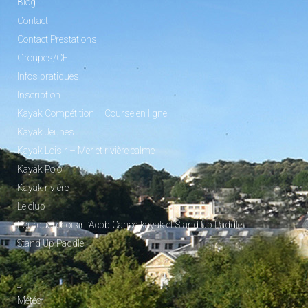
Blog
Contact
Contact Prestations
Groupes/CE
Infos pratiques
Inscription
Kayak Compétition – Course en ligne
Kayak Jeunes
Kayak Loisir – Mer et rivière calme
Kayak Polo
Kayak rivière
Le club
Pourquoi choisir l’Acbb Canoe-kayak et Stand Up Paddle
Stand Up Paddle
_
Météo