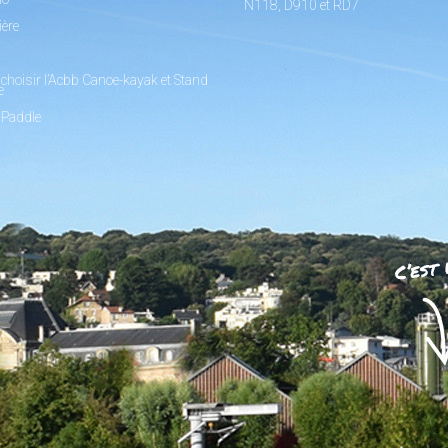
N118, D910 et RD7
ière
choisir l’Acbb Canoe-kayak et Stand
e
 Paddle