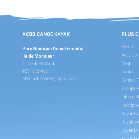
ACBB CANOE KAYAK
PLUS D
Accueil
Parc Nautique Départemental
Activités
Île de Monsieur
Blog
4, rue de St Cloud
92310 Sèvres
Contact
Mail :
acbb.canoe@gmail.com
Contact P
Groupes
Infos pra
Inscripti
Kayak Co
Kayak Je
Kayak Loi
Kayak Po