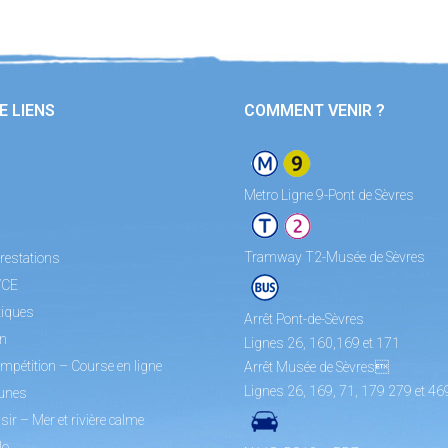
E LIENS
COMMENT VENIR ?
Metro Ligne 9-Pont de Sèvres
Tramway T2-Musée de Sèvres
restations
/CE
tiques
Arrêt Pont-de-Sèvres
on
Lignes 26, 160,169 et 171
mpétition – Course en ligne
Arrêt Musée de Sèvres
Lignes 26, 169, 71, 179 279 et 46
unes
sir – Mer et rivière calme
lo