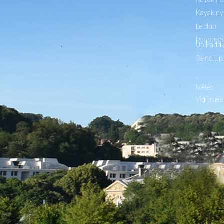
Kayak riv
Le club
Pourquoi 
Up Paddl
Stand Up
_
Météo
Vigicrues