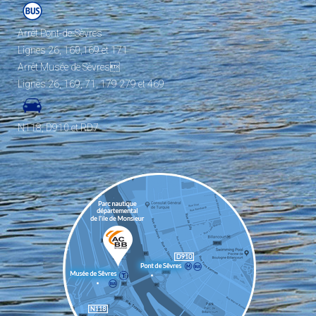
Arrêt Pont-de-Sèvres
Lignes 26, 160,169 et 171
Arrêt Musée de Sèvres
Lignes 26, 169, 71, 179 279 et 469
N118, D910 et RD7