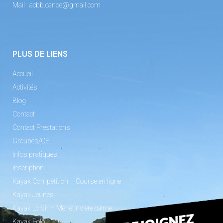
Mail :
acbb.canoe@gmail.com
PLUS DE LIENS
Accueil
Activités
Blog
Contact
Contact Prestations
Groupes/CE
Infos pratiques
Inscription
Kayak Compétition – Course en ligne
Kayak Jeunes
Kayak Loisir – Mer et rivière calme
Kayak Polo