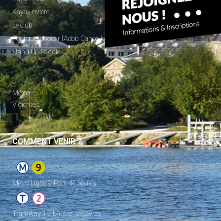
Kayak rivière
Le club
Pourquoi choisir l’Acbb Canoe-kayak et Stand Up Paddle
Stand Up Paddle
_
Météo
Vigicrues
COMMENT VENIR ?
Metro Ligne 9-Pont de Sèvres
Tramway T2-Musée de Sèvres