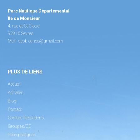
Parc Nautique Départemental
Île de Monsieur
4, rue de St Cloud
92310 Sèvres
Mail :
acbb.canoe@gmail.com
PLUS DE LIENS
Accueil
Activités
Blog
Contact
Contact Prestations
Groupes/CE
Infos pratiques