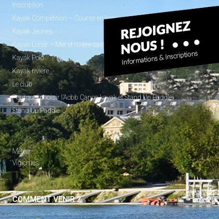
Inscription
Kayak Compétition – Course en ligne
Kayak Jeunes
Kayak Loisir – Mer et rivière calme
Kayak Polo
Kayak rivière
Le club
Pourquoi choisir l’Acbb Canoe-kayak et Stand Up Paddle
Stand Up Paddle
_
Météo
Vigicrues
COMMENT VENIR ?