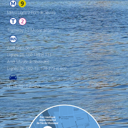
Metro Ligne 9-Pont de Sèvres
Tramway T2-Musée de Sèvres
Arrêt Pont-de-Sèvres
Lignes 26, 160,169 et 171
Arrêt Musée de Sèvres
Lignes 26, 169, 71, 179 279 et 469
N118, D910 et RD7