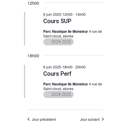
et
12h00
vues
for
une
navigation
Évènement
date.
6 juin 2025-12h00
-
14h00
Cours SUP
6
de
Parc Nautique Ile Monsieur
4 rue de
vues
Saint cloud, sèvres
juin
2024-2025
Évènements
2025
18h00
6 juin 2025-18h00
-
20h00
Cours Perf
Parc Nautique Ile Monsieur
4 rue de
Saint cloud, sèvres
2024-2025
Jour précédent
Jour suivant