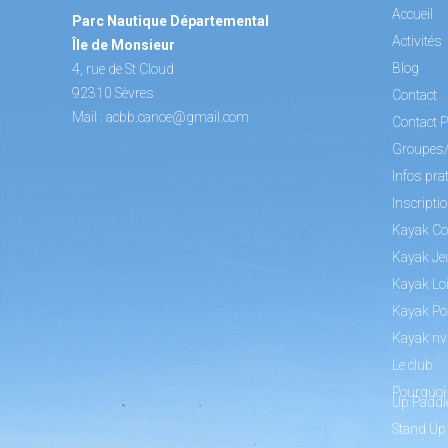
Accueil
Parc Nautique Départemental
Activités
Île de Monsieur
Blog
4, rue de St Cloud
92310 Sèvres
Contact
Mail :
acbb.canoe@gmail.com
Contact P
Groupes
Infos pra
Inscripti
Kayak Co
Kayak Je
Kayak Loi
Kayak Po
Kayak riv
Le club
Pourquoi 
Up Paddl
Stand Up