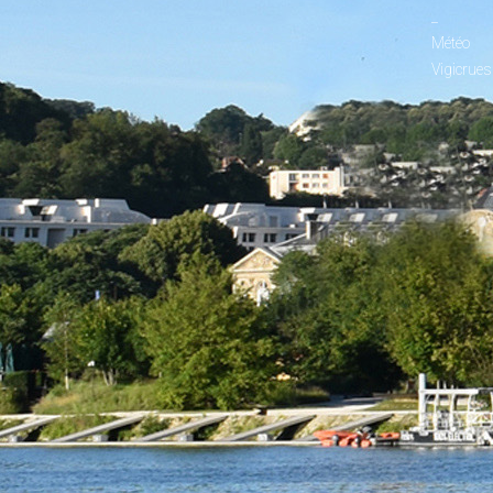
_
Météo
Vigicrues