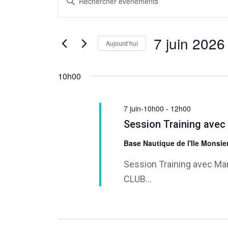
mot-
et
for
clé.
navigation
Rechercher
7 juin 2026
7
Aujourd’hui
Évènements
de
Sélectionnez
par
juin
une
vues
10h00
mot-
date.
clé.
2026
Évènements
7 juin-10h00
-
12h00
Session Training avec
Base Nautique de l'Ile Monsi
Session Training avec 
CLUB...