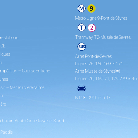
Metro Ligne 9-Pont de Sèvres
Tramway T2-Musée de Sèvres
restations
/CE
tiques
Arrêt Pont-de-Sèvres
on
Lignes 26, 160,169 et 171
mpétition – Course en ligne
Arrêt Musée de Sèvres
Lignes 26, 169, 71, 179 279 et 46
unes
sir – Mer et rivière calme
lo
N118, D910 et RD7
ière
choisir l’Acbb Canoe-kayak et Stand
e
 Paddle