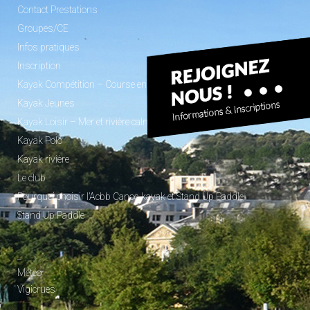
Contact Prestations
Groupes/CE
Infos pratiques
Inscription
Kayak Compétition – Course en ligne
Kayak Jeunes
Kayak Loisir – Mer et rivière calme
Kayak Polo
Kayak rivière
Le club
Pourquoi choisir l’Acbb Canoe-kayak et Stand Up Paddle
Stand Up Paddle
_
Météo
Vigicrues