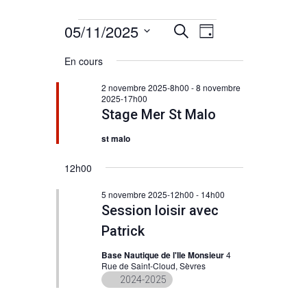
Évènements
05/11/2025
Navigation
Recherche
Recherche
Jour
de
Sélectionnez
for
et
En cours
vues
une
5
navigation
Évènement
date.
2 novembre 2025-8h00
-
8 novembre
2025-17h00
novembre
de
Stage Mer St Malo
2025
vues
st malo
Évènements
12h00
5 novembre 2025-12h00
-
14h00
Session loisir avec
Patrick
Base Nautique de l'Ile Monsieur
4
Rue de Saint-Cloud, Sèvres
2024-2025