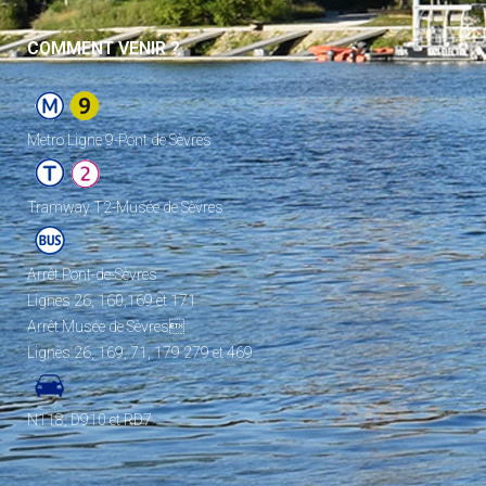
COMMENT VENIR ?
Metro Ligne 9-Pont de Sèvres
Tramway T2-Musée de Sèvres
Arrêt Pont-de-Sèvres
Lignes 26, 160,169 et 171
Arrêt Musée de Sèvres
Lignes 26, 169, 71, 179 279 et 469
N118, D910 et RD7