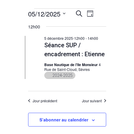
Évènements
05/12/2025
Navigation
Recherche
Recherche
Jour
de
Sélectionnez
for
et
12h00
vues
une
5
navigation
Évènement
date.
5 décembre 2025-12h00
-
14h00
Séance SUP /
décembre
de
encadrement : Etienne
2025
vues
Base Nautique de l'Ile Monsieur
4
Évènements
Rue de Saint-Cloud, Sèvres
2024-2025
Jour précédent
Jour suivant
S’abonner au calendrier