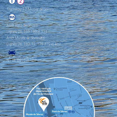
Tramway T2-Musée de Sèvres
Arrêt Pont-de-Sèvres
Lignes 26, 160,169 et 171
Arrêt Musée de Sèvres
Lignes 26, 169, 71, 179 279 et 469
N118, D910 et RD7