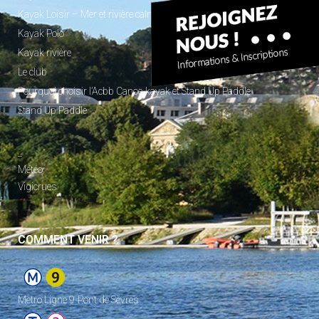
Kayak Loisir – Mer et rivière calme
Kayak Polo
Kayak rivière
Le club
Pourquoi choisir l’Acbb Canoe-kayak et Stand Up Paddle
Stand Up Paddle
_
Météo
Vigicrues
COMMENT VENIR ?
Metro Ligne 9-Pont de Sèvres