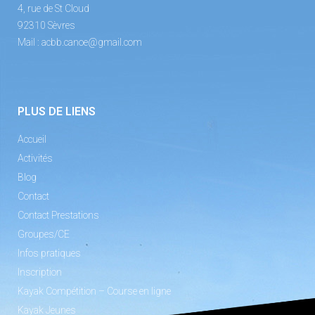
4, rue de St Cloud
92310 Sèvres
Mail :
acbb.canoe@gmail.com
PLUS DE LIENS
Accueil
Activités
Blog
Contact
Contact Prestations
Groupes/CE
Infos pratiques
Inscription
Kayak Compétition – Course en ligne
Kayak Jeunes