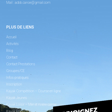
Mail :
acbb.canoe@gmail.com
PLUS DE LIENS
Accueil
Activités
Blog
Contact
Contact Prestations
Groupes/CE
Infos pratiques
Inscription
Kayak Compétition – Course en ligne
Kayak Jeunes
Kayak Loisir – Mer et rivière calme
Kayak Polo