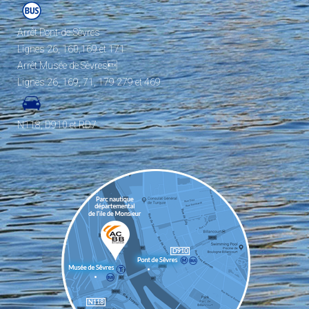
Arrêt Pont-de-Sèvres
Lignes 26, 160,169 et 171
Arrêt Musée de Sèvres
Lignes 26, 169, 71, 179 279 et 469
N118, D910 et RD7