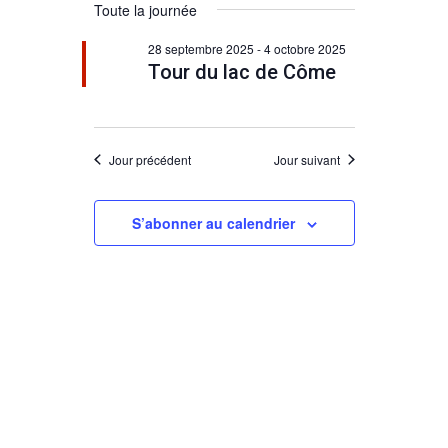
et
Toute la journée
vues
for
une
navigation
Évènement
date.
28 septembre 2025
-
4 octobre 2025
Tour du lac de Côme
2
de
vues
octobre
Évènements
Jour précédent
Jour suivant
2025
S’abonner au calendrier