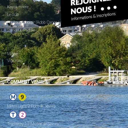
Kayak rivière
Le club
Pourquoi choisir l’Acbb Canoe-kayak et Stand Up Paddle
Stand Up Paddle
_
Météo
Vigicrues
COMMENT VENIR ?
Metro Ligne 9-Pont de Sèvres
Tramway T2-Musée de Sèvres