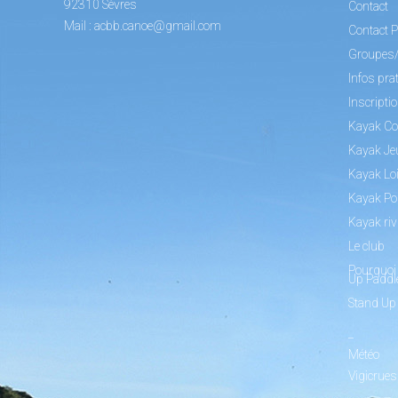
92310 Sèvres
Contact
Mail :
acbb.canoe@gmail.com
Contact P
Groupes
Infos pra
Inscripti
Kayak Co
Kayak Je
Kayak Loi
Kayak Po
Kayak riv
Le club
Pourquoi 
Up Paddl
Stand Up
_
Météo
Vigicrues