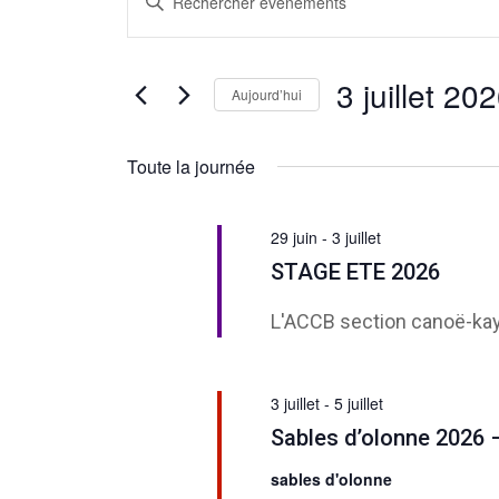
mot-
et
for
clé.
navigation
Rechercher
3 juillet 20
3
Aujourd’hui
Évènements
de
Sélectionnez
par
juillet
une
vues
Toute la journée
mot-
date.
clé.
2026
Évènements
29 juin
-
3 juillet
STAGE ETE 2026
L'ACCB section canoë-kaya
3 juillet
-
5 juillet
Sables d’olonne 2026 
sables d'olonne