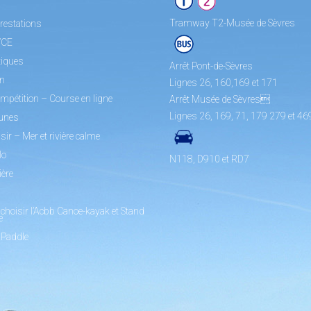
Tramway T2-Musée de Sèvres
restations
/CE
tiques
Arrêt Pont-de-Sèvres
on
Lignes 26, 160,169 et 171
mpétition – Course en ligne
Arrêt Musée de Sèvres
Lignes 26, 169, 71, 179 279 et 46
unes
sir – Mer et rivière calme
lo
N118, D910 et RD7
ière
choisir l’Acbb Canoe-kayak et Stand
e
 Paddle