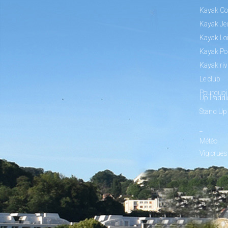
Kayak Co
Kayak Je
Kayak Loi
Kayak Po
Kayak riv
Le club
Pourquoi 
Up Paddl
Stand Up
_
Météo
Vigicrues