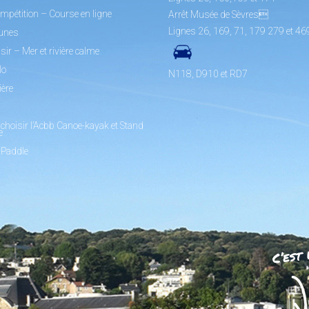
mpétition – Course en ligne
Arrêt Musée de Sèvres
Lignes 26, 169, 71, 179 279 et 46
unes
sir – Mer et rivière calme
lo
N118, D910 et RD7
ière
choisir l’Acbb Canoe-kayak et Stand
e
 Paddle