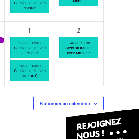
Manuel
Session loisir avec
Manuel
2
1
1
2
ment,
évènements,
évènement,
10h00
-
12h00
14h30
-
16h30
Session loisir avec
Session training
Chrystele
avec Marion S
14h30
-
16h30
Session loisir avec
Marion S
S’abonner au calendrier