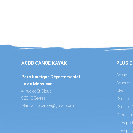
ACBB CANOE KAYAK
PLUS D
Accueil
Parc Nautique Départemental
Activités
Île de Monsieur
Blog
4, rue de St Cloud
92310 Sèvres
Contact
Mail :
acbb.canoe@gmail.com
Contact P
Groupes
Infos pra
Inscripti