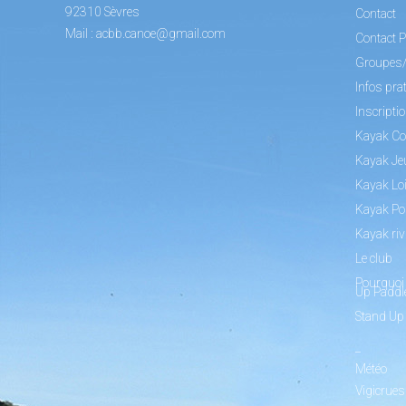
92310 Sèvres
Contact
Mail :
acbb.canoe@gmail.com
Contact P
Groupes
Infos pra
Inscripti
Kayak Co
Kayak Je
Kayak Loi
Kayak Po
Kayak riv
Le club
Pourquoi 
Up Paddl
Stand Up
_
Météo
Vigicrues