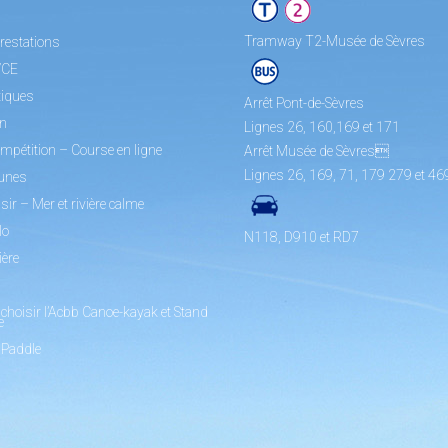
Tramway T2-Musée de Sèvres
restations
/CE
tiques
Arrêt Pont-de-Sèvres
on
Lignes 26, 160,169 et 171
mpétition – Course en ligne
Arrêt Musée de Sèvres
Lignes 26, 169, 71, 179 279 et 46
unes
sir – Mer et rivière calme
lo
N118, D910 et RD7
ière
choisir l’Acbb Canoe-kayak et Stand
e
 Paddle