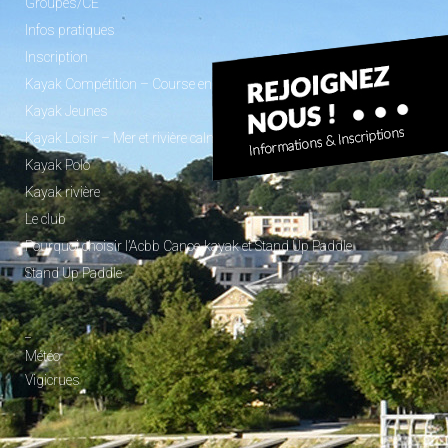
Groupes/CE
Infos pratiques
Inscription
Kayak Compétition – Course en ligne
Kayak Jeunes
Kayak Loisir – Mer et rivière calme
Kayak Polo
Kayak rivière
Le club
Pourquoi choisir l’Acbb Canoe-kayak et Stand Up Paddle
Stand Up Paddle
_
Météo
Vigicrues