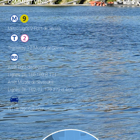
COMMENT VENIR ?
Metro Ligne 9-Pont de Sèvres
Tramway T2-Musée de Sèvres
Arrêt Pont-de-Sèvres
Lignes 26, 160,169 et 171
Arrêt Musée de Sèvres
Lignes 26, 169, 71, 179 279 et 469
N118, D910 et RD7